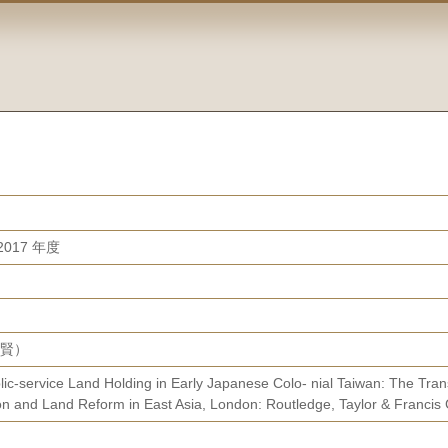
017 年度
許佩賢）
ublic-service Land Holding in Early Japanese Colo- nial Taiwan: The Tra
ion and Land Reform in East Asia, London: Routledge, Taylor & Francis