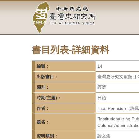
中
跳
到
央
主
要
研
內
容
究
區
塊
書目列表-詳細資料
院-
臺
編號：
14
灣
出版書目：
臺灣史研究文獻類目 2
類別：
經濟
史
時期(主題)：
日治
研
作者：
Hsu, Pei-hsien（
究
“Institutionalizing P
題名：
所-
Colonial Administrat
資料類別：
論文集