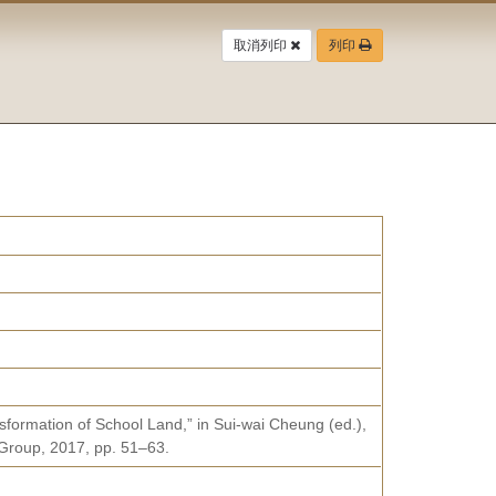
取消列印
列印
nsformation of School Land,” in Sui-wai Cheung (ed.),
 Group, 2017, pp. 51–63.