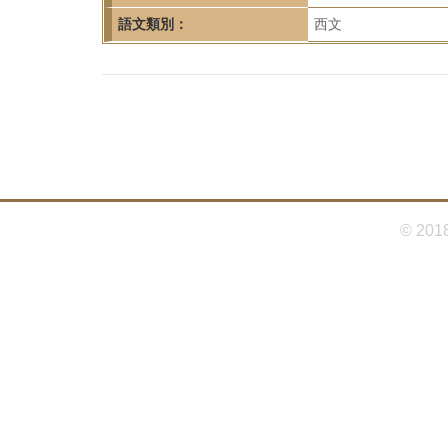
首
語文類別：
西文
頁
© 201