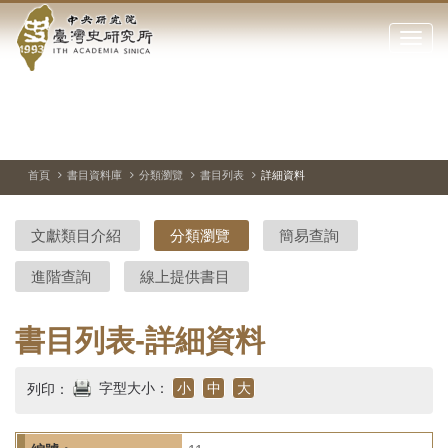
中
跳
到
點
央
主
擊
要
開
研
內
啟
容
或
究
切
上
下
主
區
換
一
一
圖
關
暫
張
張
連
塊
閉
停、
圖
圖
結
院-
播
片
片
首頁
書目資料庫
分類瀏覽
書目列表
詳細資料
網
放
站
臺
主
文獻類目介紹
分類瀏覽
簡易查詢
要
灣
選
進階查詢
線上提供書目
單
史
研
書目列表-詳細資料
究
字型大小：
小
中
大
列印：
所-