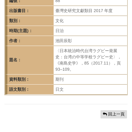
首
編號：
88
頁
出版書目：
臺灣史研究文獻類目 2017 年度
類別：
文化
時期(主題)：
日治
作者：
池田辰彰
〈日本統治時代台湾ラグビー発展
史：台湾の中等学校ラグビー史〉，
題名：
《南島史学》，85（2017.11），頁
93–109。
資料類別：
期刊
語文類別：
日文
回上一頁