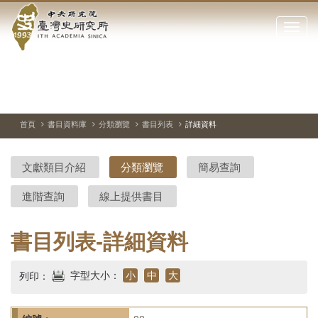
中
跳
到
點
央
主
擊
要
開
研
內
啟
容
或
究
切
上
下
主
區
換
一
一
圖
關
暫
張
張
連
塊
閉
停、
圖
圖
結
院-
播
片
片
首頁
書目資料庫
分類瀏覽
書目列表
詳細資料
網
放
站
臺
主
文獻類目介紹
分類瀏覽
簡易查詢
要
灣
選
進階查詢
線上提供書目
單
史
研
書目列表-詳細資料
究
字型大小：
小
中
大
列印：
所-