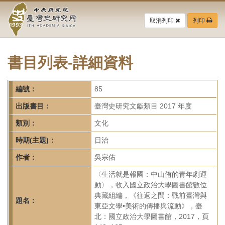
中
跳
到
取消列印
列印
央
主
要
研
內
容
書目列表-詳細資料
究
區
塊
院-
編號：
85
臺
出版書目：
臺灣史研究文獻類目 2017 年度
灣
類別：
文化
時期(主題)：
日治
史
作者：
吳宗佑
研
〈生活就是報國：中山侑的青年劇運
究
動〉，收入國立政治大學圖書館數位
典藏組編，《往返之間：戰前臺灣與
所-
題名：
東亞文學•美術的傳播與流動》，臺
北：國立政治大學圖書館，2017，頁