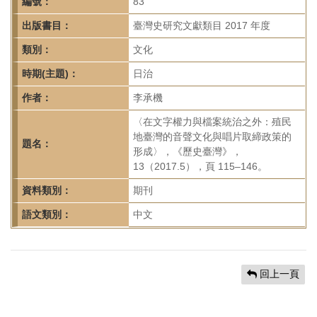
首
編號：
83
頁
出版書目：
臺灣史研究文獻類目 2017 年度
類別：
文化
時期(主題)：
日治
作者：
李承機
〈在文字權力與檔案統治之外：殖民
地臺灣的音聲文化與唱片取締政策的
題名：
形成〉，《歷史臺灣》，
13（2017.5），頁 115–146。
資料類別：
期刊
語文類別：
中文
回上一頁