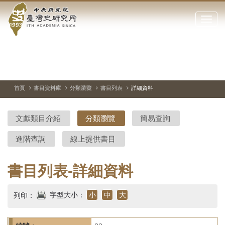
中
跳
到
點
央
主
擊
要
開
研
內
啟
容
或
究
切
上
下
主
區
換
一
一
圖
關
暫
張
張
連
塊
閉
停、
圖
圖
結
院-
播
片
片
首頁
書目資料庫
分類瀏覽
書目列表
詳細資料
網
放
站
臺
主
文獻類目介紹
分類瀏覽
簡易查詢
要
灣
選
進階查詢
線上提供書目
單
史
研
書目列表-詳細資料
究
字型大小：
小
中
大
列印：
所-