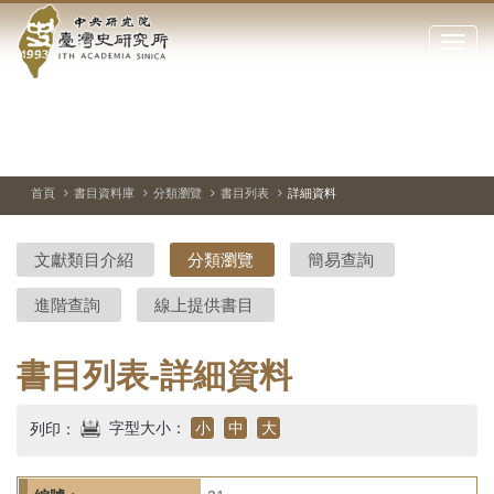
中
跳
到
點
央
主
擊
要
開
研
內
啟
容
或
究
切
上
下
主
區
換
一
一
圖
關
暫
張
張
連
塊
閉
停、
圖
圖
結
院-
播
片
片
首頁
書目資料庫
分類瀏覽
書目列表
詳細資料
網
放
站
臺
主
文獻類目介紹
分類瀏覽
簡易查詢
要
灣
選
進階查詢
線上提供書目
單
史
研
書目列表-詳細資料
究
字型大小：
小
中
大
列印：
所-