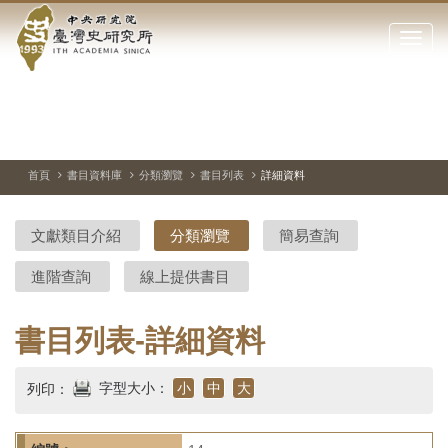
中
跳
到
點
央
主
擊
要
開
研
內
啟
容
或
究
切
上
下
主
區
換
一
一
圖
關
暫
張
張
連
塊
閉
停、
圖
圖
結
院-
播
片
片
首頁
書目資料庫
分類瀏覽
書目列表
詳細資料
網
放
站
臺
主
文獻類目介紹
分類瀏覽
簡易查詢
要
灣
選
進階查詢
線上提供書目
單
史
研
書目列表-詳細資料
究
字型大小：
小
中
大
列印：
所-