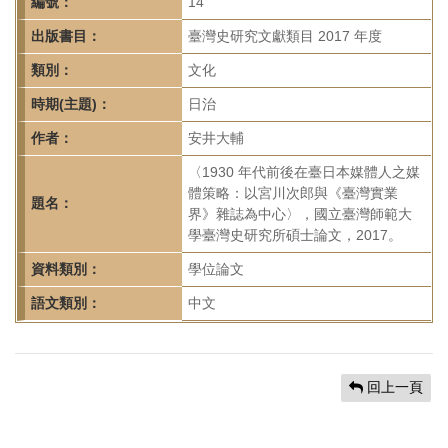
首
編號：
14
頁
出版書目：
臺灣史研究文獻類目 2017 年度
類別：
文化
時期(主題)：
日治
作者：
安井大輔
〈1930 年代前後在臺日本媒體人之媒
體策略：以宮川次郎與《臺灣實業
題名：
界》雜誌為中心〉，國立臺灣師範大
學臺灣史研究所碩士論文，2017。
資料類別：
學位論文
語文類別：
中文
回上一頁