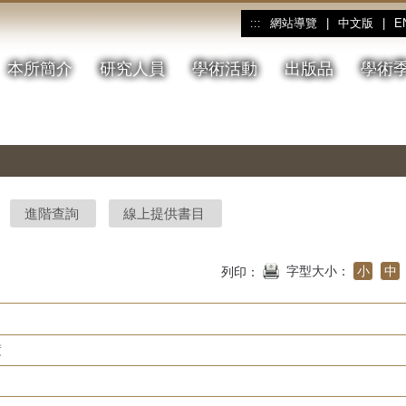
網站導覽
|
中文版
|
E
:::
本所簡介
研究人員
學術活動
出版品
學術
進階查詢
線上提供書目
字型大小：
小
中
列印：
度