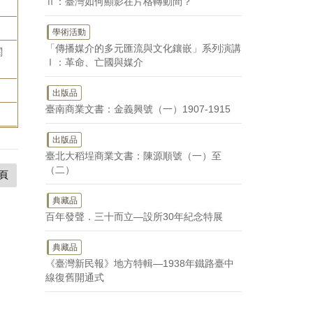
Ⅱ：臺灣如何顯影在片格轉動間？
學術活動
「傳播媒介的多元匯流與文化鑲嵌」系列演講
関
Ⅰ：革命、亡國與媒介
出版品
臺南商業文書：金義興號（一）1907-1915
出版品
臺北大稻埕商業文書：陳源順號（一）至
（二）
頁
典藏品
百年發聲．三十而立—設所30年紀念特展
典藏品
《臺灣新民報》地方特輯—1938年鐵路臺中
線復舊開通式