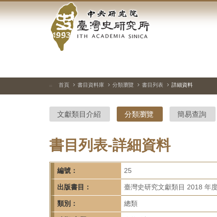
中
跳
到
央
主
要
研
內
容
究
區
塊
院-
首頁
書目資料庫
分類瀏覽
書目列表
詳細資料
:::
臺
文獻類目介紹
分類瀏覽
簡易查詢
灣
史
書目列表-詳細資料
研
編號：
25
究
出版書目：
臺灣史研究文獻類目 2018 年
所-
類別：
總類