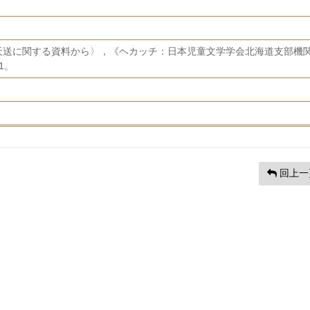
天送に関する資料から〉，《ヘカッチ：日本児童文学学会北海道支部機
1。
回上一