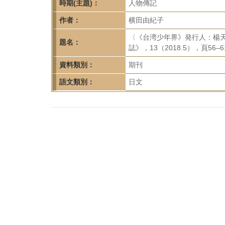
首
時期(主題)：
人物傳記
頁
作者：
横田由紀子
〈《台湾少年界》発行人：楊
題名：
誌》，13（2018.5），頁56–6
資料類別：
期刊
語文類別：
日文