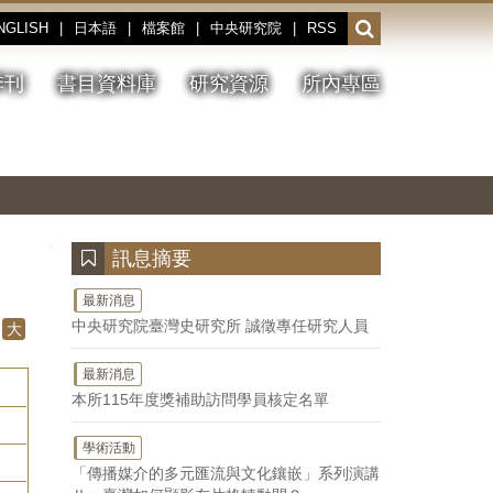
NGLISH
|
日本語
|
檔案館
|
中央研究院
|
RSS
開
啟
或
季刊
書目資料庫
研究資源
所內專區
收
合
搜
切
上
下
主
換
一
一
圖
尋
暫
張
張
連
停、
圖
圖
結
欄
播
片
片
位
放
:::
訊息摘要
最新消息
中央研究院臺灣史研究所 誠徵專任研究人員
大
最新消息
本所115年度獎補助訪問學員核定名單
學術活動
「傳播媒介的多元匯流與文化鑲嵌」系列演講