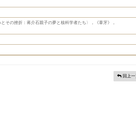
みとその挫折：蒋介石親子の夢と核科学者たち〉，《葦牙》，
回上一