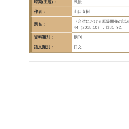
首
時期(主題)：
戰後
頁
作者：
山口直樹
〈台湾における原爆開発の試
題名：
44（2018.10），頁81–92。
資料類別：
期刊
語文類別：
日文