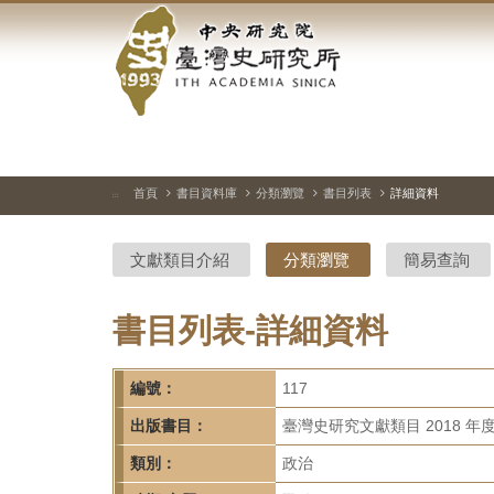
中
跳
到
央
主
要
研
內
容
究
區
塊
院-
首頁
書目資料庫
分類瀏覽
書目列表
詳細資料
:::
臺
文獻類目介紹
分類瀏覽
簡易查詢
灣
史
書目列表-詳細資料
研
編號：
117
究
出版書目：
臺灣史研究文獻類目 2018 年
所-
類別：
政治