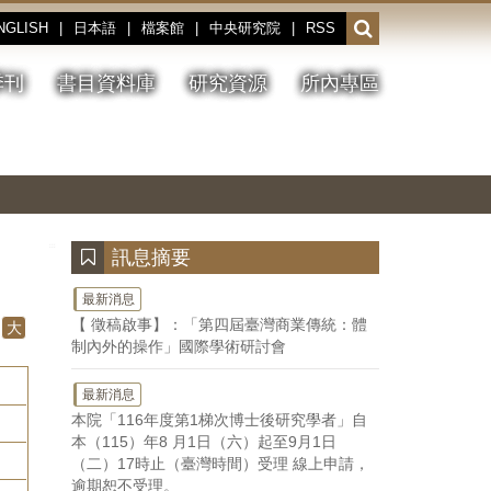
NGLISH
|
日本語
|
檔案館
|
中央研究院
|
RSS
開
啟
或
季刊
書目資料庫
研究資源
所內專區
收
合
搜
切
上
下
主
換
一
一
圖
尋
暫
張
張
連
停、
圖
圖
結
欄
播
片
片
位
放
:::
訊息摘要
最新消息
【 徵稿啟事】：「第四屆臺灣商業傳統：體
大
制內外的操作」國際學術研討會
最新消息
本院「116年度第1梯次博士後研究學者」自
本（115）年8 月1日（六）起至9月1日
（二）17時止（臺灣時間）受理 線上申請，
逾期恕不受理。