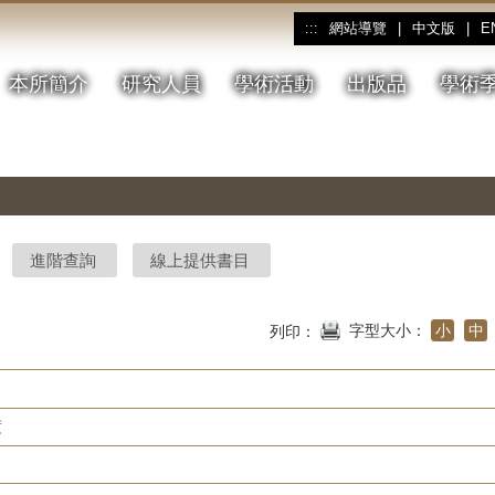
網站導覽
|
中文版
|
E
:::
本所簡介
研究人員
學術活動
出版品
學術
進階查詢
線上提供書目
字型大小：
小
中
列印：
度