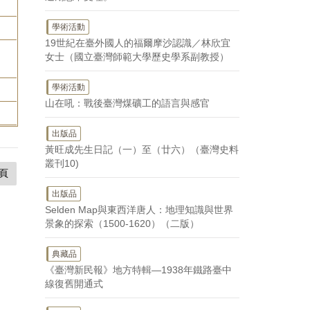
學術活動
19世紀在臺外國人的福爾摩沙認識／林欣宜
女士（國立臺灣師範大學歷史學系副教授）
學術活動
山在吼：戰後臺灣煤礦工的語言與感官
出版品
黃旺成先生日記（一）至（廿六）（臺灣史料
叢刊10)
頁
出版品
Selden Map與東西洋唐人：地理知識與世界
景象的探索（1500-1620）（二版）
典藏品
《臺灣新民報》地方特輯—1938年鐵路臺中
線復舊開通式