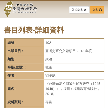
中
跳
到
取消列印
列印
央
主
要
研
內
容
書目列表-詳細資料
究
區
塊
院-
編號：
102
臺
出版書目：
臺灣史研究文獻類目 2018 年度
灣
類別：
政治
時期(主題)：
戰後
史
作者：
劉凌斌
研
《台湾光复初期閩台關系研究（1945–
究
題名：
1949）》，福州：福建教育出版社，
2018。
所-
資料類別：
專書