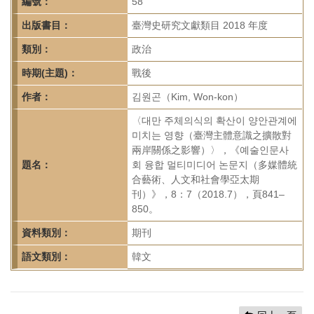
首
編號：
58
頁
出版書目：
臺灣史研究文獻類目 2018 年度
類別：
政治
時期(主題)：
戰後
作者：
김원곤（Kim, Won-kon）
〈대만 주체의식의 확산이 양안관계에
미치는 영향（臺灣主體意識之擴散對
兩岸關係之影響）〉，《예술인문사
題名：
회 융합 멀티미디어 논문지（多媒體統
合藝術、人文和社會學亞太期
刊）》，8：7（2018.7），頁841–
850。
資料類別：
期刊
語文類別：
韓文