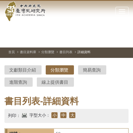
中
跳
到
點
央
主
擊
要
開
研
內
啟
容
或
究
切
上
下
主
區
換
一
一
圖
關
暫
張
張
連
塊
閉
停、
圖
圖
結
院-
播
片
片
首頁
書目資料庫
分類瀏覽
書目列表
詳細資料
網
放
站
臺
主
文獻類目介紹
分類瀏覽
簡易查詢
要
灣
選
進階查詢
線上提供書目
單
史
研
書目列表-詳細資料
究
字型大小：
小
中
大
列印：
所-