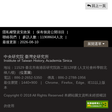
回上一頁
隱私權暨資安政策
|
保有個資公開項目
|
聯絡我們
|
參訪人數：11908604人次
|
最後更新：2026-08-10
展開選單
中央研究院 臺灣史研究所
Institute of Taiwan History, Academia Sinica
地址：11529 臺北市南港區研究院路二段128號 (人文社會科學館北
棟八樓) (
位置圖
)
電話：886-2-2652-5350 傳真：886-2-2788-1956
最佳瀏覽：1440×900 | Chrome、Firefox、Edge、IE11以上版
本
Copyright © 2018 All Rights Reserved 本網站圖文資料未經授權請
勿使用