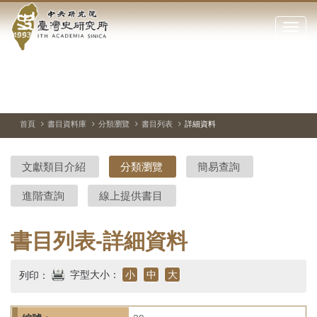
中
跳
到
點
央
主
擊
要
開
研
內
啟
容
或
究
切
上
下
主
區
換
一
一
圖
關
暫
張
張
連
塊
閉
停、
圖
圖
結
院-
播
片
片
首頁
書目資料庫
分類瀏覽
書目列表
詳細資料
網
放
站
臺
主
文獻類目介紹
分類瀏覽
簡易查詢
要
灣
選
進階查詢
線上提供書目
單
史
研
書目列表-詳細資料
究
字型大小：
小
中
大
列印：
所-