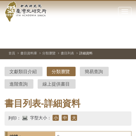
中
跳
到
點
央
主
擊
要
開
研
內
啟
容
或
究
切
上
下
主
區
換
一
一
圖
關
暫
張
張
連
塊
閉
停、
圖
圖
結
院-
播
片
片
首頁
書目資料庫
分類瀏覽
書目列表
詳細資料
網
放
站
臺
主
文獻類目介紹
分類瀏覽
簡易查詢
要
灣
選
進階查詢
線上提供書目
單
史
研
書目列表-詳細資料
究
字型大小：
小
中
大
列印：
所-