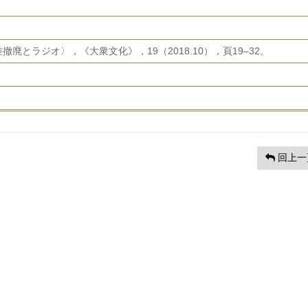
廃とラジオ〉，《大衆文化》，19（2018.10），頁19–32。
回上一