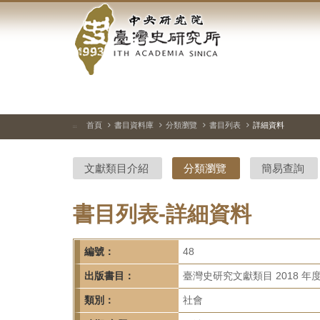
中
跳
到
央
主
要
研
內
容
究
區
塊
院-
首頁
書目資料庫
分類瀏覽
書目列表
詳細資料
:::
臺
文獻類目介紹
分類瀏覽
簡易查詢
灣
史
書目列表-詳細資料
研
編號：
48
究
出版書目：
臺灣史研究文獻類目 2018 年
所-
類別：
社會