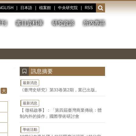
NGLISH
|
日本語
|
檔案館
|
中央研究院
|
RSS
開
啟
或
季刊
書目資料庫
研究資源
所內專區
收
合
搜
切
上
下
主
換
一
一
圖
尋
暫
張
張
連
停、
圖
圖
結
欄
播
片
片
位
放
:::
訊息摘要
最新消息
《臺灣史研究》第33卷第2期，業已出版。
大
最新消息
【 徵稿啟事】：「第四屆臺灣商業傳統：體
制內外的操作」國際學術研討會
學術活動