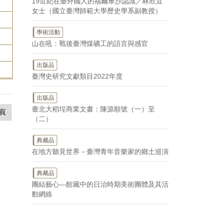
19世紀在臺外國人的福爾摩沙認識／林欣宜
女士（國立臺灣師範大學歷史學系副教授）
學術活動
山在吼：戰後臺灣煤礦工的語言與感官
出版品
臺灣史研究文獻類目2022年度
出版品
臺北大稻埕商業文書：陳源順號（一）至
頁
（二）
典藏品
在地方聽見世界－臺灣青年音樂家的鄉土巡演
典藏品
團結藝心—館藏中的日治時期美術團體及其活
動網絡