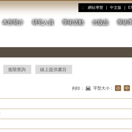
網站導覽
|
中文版
|
E
:::
本所簡介
研究人員
學術活動
出版品
學術
進階查詢
線上提供書目
字型大小：
小
中
列印：
度