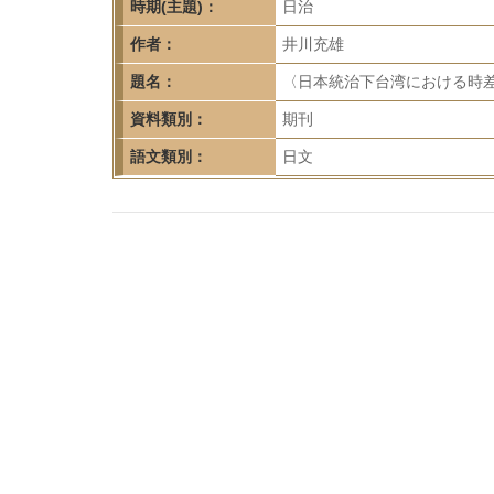
首
時期(主題)：
日治
頁
作者：
井川充雄
題名：
〈日本統治下台湾における時差撤
資料類別：
期刊
語文類別：
日文