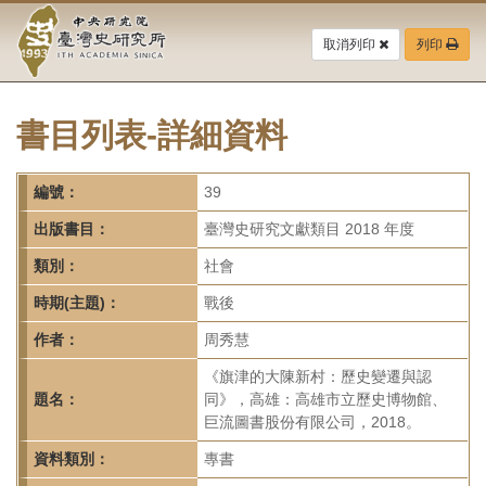
中
跳
到
取消列印
列印
央
主
要
研
內
容
書目列表-詳細資料
究
區
塊
院-
編號：
39
臺
出版書目：
臺灣史研究文獻類目 2018 年度
灣
類別：
社會
時期(主題)：
戰後
史
作者：
周秀慧
研
《旗津的大陳新村：歷史變遷與認
究
題名：
同》，高雄：高雄市立歷史博物館、
巨流圖書股份有限公司，2018。
所-
資料類別：
專書