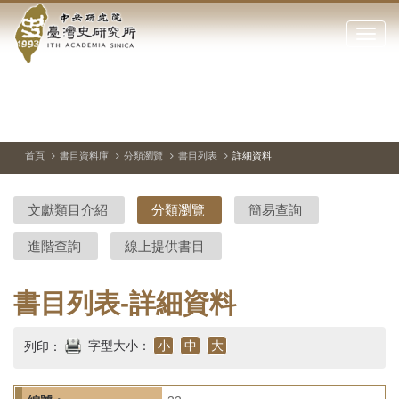
中
跳
到
點
央
主
擊
要
開
研
內
啟
容
或
究
切
上
下
主
區
換
一
一
圖
關
暫
張
張
連
塊
閉
停、
圖
圖
結
院-
播
片
片
首頁
書目資料庫
分類瀏覽
書目列表
詳細資料
網
放
站
臺
主
文獻類目介紹
分類瀏覽
簡易查詢
要
灣
選
進階查詢
線上提供書目
單
史
研
書目列表-詳細資料
究
字型大小：
小
中
大
列印：
所-