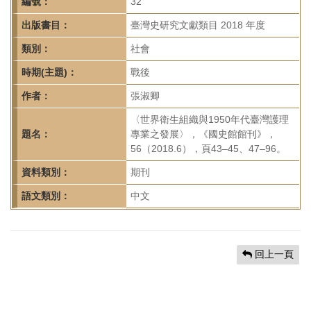
首
編號：
32
頁
出版書目：
臺灣史研究文獻類目 2018 年度
類別：
社會
時期(主題)：
戰後
作者：
張淑卿
〈世界衛生組織與1950年代臺灣護理
題名：
專業之發展〉，《國史館館刊》，
56（2018.6），頁43–45、47–96。
資料類別：
期刊
語文類別：
中文
回上一頁