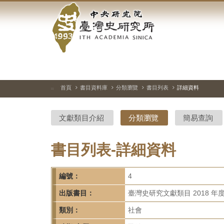
中
跳
到
央
主
要
研
內
容
究
區
塊
院-
首頁
書目資料庫
分類瀏覽
書目列表
詳細資料
:::
臺
文獻類目介紹
分類瀏覽
簡易查詢
灣
史
書目列表-詳細資料
研
編號：
4
究
出版書目：
臺灣史研究文獻類目 2018 年
所-
類別：
社會