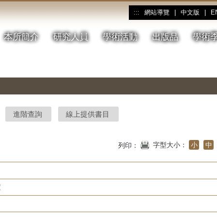
網站導覽
|
中文版
|
E
:::
本所簡介
研究人員
學術活動
出版品
學術
進階查詢
線上提供書目
字型大小：
小
中
列印：
度