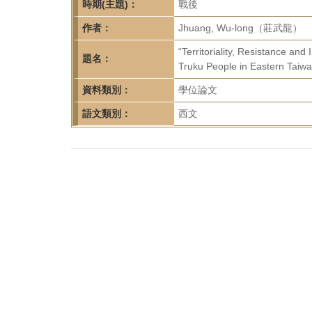
首
時期(主題)：
戰後
頁
作者：
Jhuang, Wu-long（莊武龍）
“Territoriality, Resistance an
題名：
Truku People in Eastern Taiwan
資料類別：
學位論文
語文類別：
西文