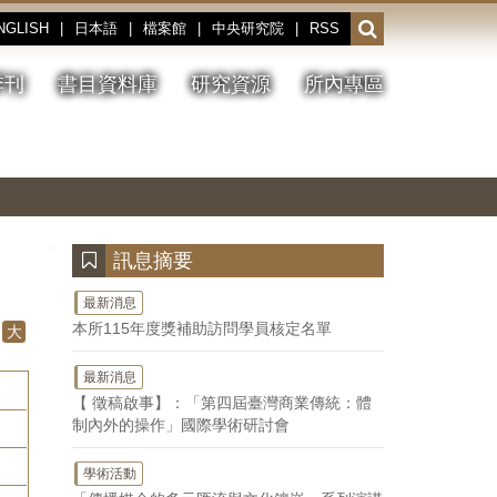
NGLISH
|
日本語
|
檔案館
|
中央研究院
|
RSS
開
啟
或
季刊
書目資料庫
研究資源
所內專區
收
合
搜
切
上
下
主
換
一
一
圖
尋
暫
張
張
連
停、
圖
圖
結
欄
播
片
片
位
放
:::
訊息摘要
最新消息
本所115年度獎補助訪問學員核定名單
大
最新消息
【 徵稿啟事】：「第四屆臺灣商業傳統：體
制內外的操作」國際學術研討會
學術活動