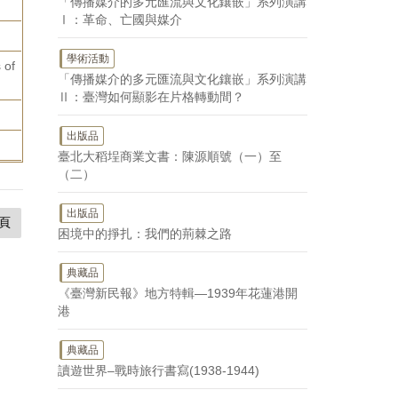
「傳播媒介的多元匯流與文化鑲嵌」系列演講
Ⅰ：革命、亡國與媒介
學術活動
 of
「傳播媒介的多元匯流與文化鑲嵌」系列演講
Ⅱ：臺灣如何顯影在片格轉動間？
出版品
臺北大稻埕商業文書：陳源順號（一）至
（二）
出版品
頁
困境中的掙扎：我們的荊棘之路
典藏品
《臺灣新民報》地方特輯—1939年花蓮港開
港
典藏品
讀遊世界–戰時旅行書寫(1938-1944)