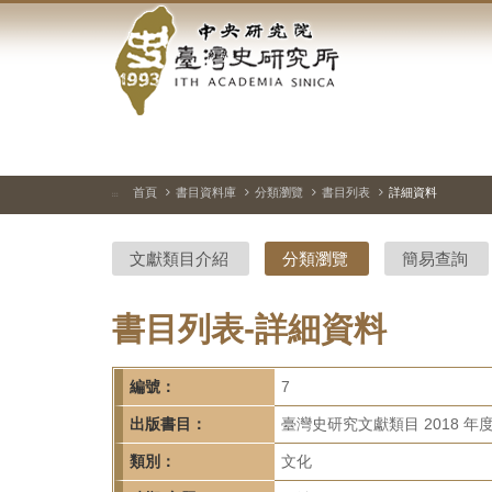
中
跳
到
央
主
要
研
內
容
究
區
塊
院-
首頁
書目資料庫
分類瀏覽
書目列表
詳細資料
:::
臺
文獻類目介紹
分類瀏覽
簡易查詢
灣
史
書目列表-詳細資料
研
編號：
7
究
出版書目：
臺灣史研究文獻類目 2018 年
所-
類別：
文化