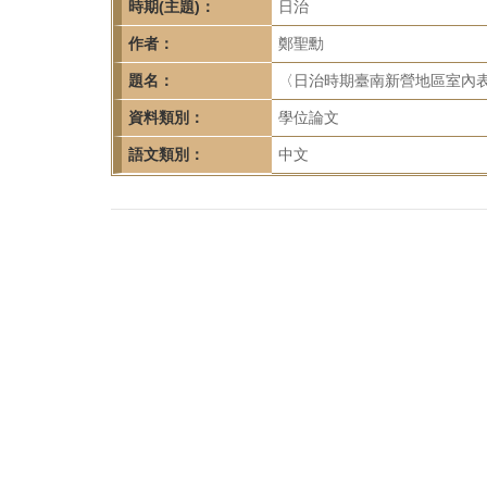
首
時期(主題)：
日治
頁
作者：
鄭聖勳
題名：
〈日治時期臺南新營地區室內表
資料類別：
學位論文
語文類別：
中文