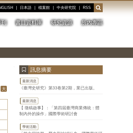
NGLISH
|
日本語
|
檔案館
|
中央研究院
|
RSS
開
啟
或
季刊
書目資料庫
研究資源
所內專區
收
合
搜
切
上
下
主
換
一
一
圖
尋
暫
張
張
連
停、
圖
圖
結
欄
播
片
片
位
放
:::
訊息摘要
最新消息
《臺灣史研究》第33卷第2期，業已出版。
大
最新消息
【 徵稿啟事】：「第四屆臺灣商業傳統：體
制內外的操作」國際學術研討會
學術活動