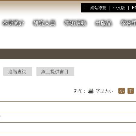
網站導覽
|
中文版
|
E
:::
本所簡介
研究人員
學術活動
出版品
學術
進階查詢
線上提供書目
字型大小：
小
中
列印：
度