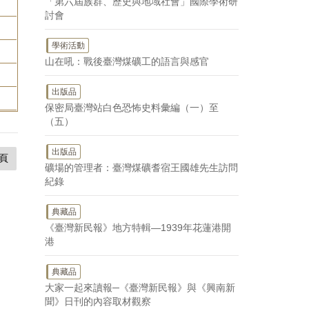
「第六屆族群、歷史與地域社會」國際學術研
討會
學術活動
山在吼：戰後臺灣煤礦工的語言與感官
出版品
保密局臺灣站白色恐怖史料彙編（一）至
（五）
出版品
頁
礦場的管理者：臺灣煤礦耆宿王國雄先生訪問
紀錄
典藏品
《臺灣新民報》地方特輯—1939年花蓮港開
港
典藏品
大家一起來讀報─《臺灣新民報》與《興南新
聞》日刊的內容取材觀察