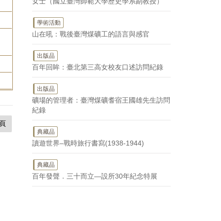
女士（國立臺灣師範大學歷史學系副教授）
學術活動
山在吼：戰後臺灣煤礦工的語言與感官
出版品
百年回眸：臺北第三高女校友口述訪問紀錄
出版品
礦場的管理者：臺灣煤礦耆宿王國雄先生訪問
紀錄
頁
典藏品
讀遊世界–戰時旅行書寫(1938-1944)
典藏品
百年發聲．三十而立—設所30年紀念特展