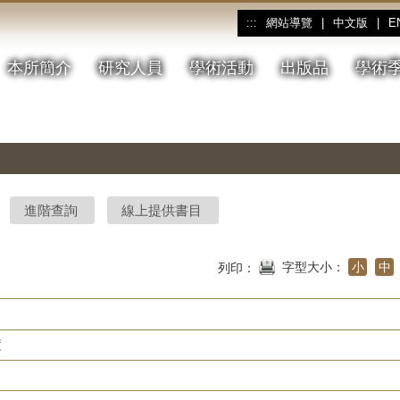
網站導覽
|
中文版
|
E
:::
本所簡介
研究人員
學術活動
出版品
學術
進階查詢
線上提供書目
字型大小：
小
中
列印：
度