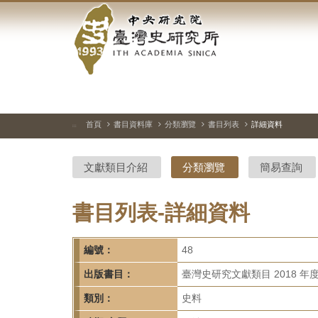
中
跳
到
央
主
要
研
內
容
究
區
塊
院-
首頁
書目資料庫
分類瀏覽
書目列表
詳細資料
:::
臺
文獻類目介紹
分類瀏覽
簡易查詢
灣
史
書目列表-詳細資料
研
編號：
48
究
出版書目：
臺灣史研究文獻類目 2018 年
所-
類別：
史料