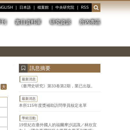
NGLISH
|
日本語
|
檔案館
|
中央研究院
|
RSS
開
啟
或
季刊
書目資料庫
研究資源
所內專區
收
合
搜
切
上
下
主
換
一
一
圖
尋
暫
張
張
連
停、
圖
圖
結
欄
播
片
片
位
放
:::
訊息摘要
最新消息
《臺灣史研究》第33卷第2期，業已出版。
大
最新消息
本所115年度獎補助訪問學員核定名單
學術活動
19世紀在臺外國人的福爾摩沙認識／林欣宜