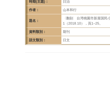
首
時期(主題)：
日治
頁
作者：
山本和行
〈翻刻 台湾桃園市新屋国民小
題名：
1（2018.10），頁1–25。
資料類別：
期刊
語文類別：
日文