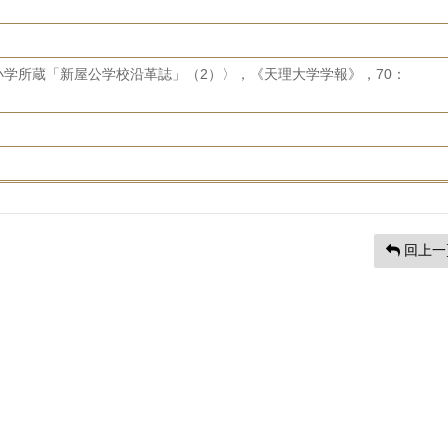
学所蔵「新屋公学校沿革誌」（2）〉，《天理大学学報》，70：
回上一