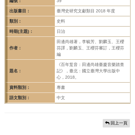
首
編號：
39
頁
出版書目：
臺灣史研究文獻類目 2018 年度
類別：
史料
時期(主題)：
日治
田邊尚雄著，李毓芳、劉麟玉、王櫻
作者：
芬譯，劉麟玉、王櫻芬審訂，王櫻芬
編
《百年踅音：田邊尚雄臺廈音樂踏查
題名：
記》，臺北：國立臺灣大學出版中
心，2018。
資料類別：
專書
語文類別：
中文
回上一頁