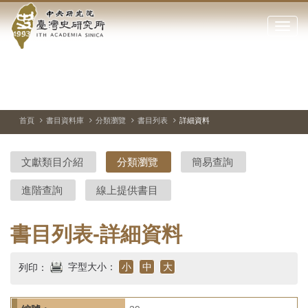
中
跳
到
點
央
主
擊
要
開
研
內
啟
容
或
究
切
上
下
主
區
換
一
一
圖
關
暫
張
張
連
塊
閉
停、
圖
圖
結
院-
播
片
片
首頁
書目資料庫
分類瀏覽
書目列表
詳細資料
網
放
站
臺
主
文獻類目介紹
分類瀏覽
簡易查詢
要
灣
選
進階查詢
線上提供書目
單
史
研
書目列表-詳細資料
究
字型大小：
小
中
大
列印：
所-