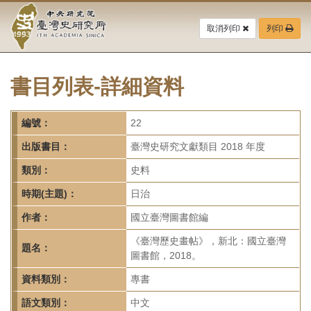
中
跳
到
取消列印
列印
央
主
要
研
內
容
書目列表-詳細資料
究
區
塊
院-
編號：
22
臺
出版書目：
臺灣史研究文獻類目 2018 年度
灣
類別：
史料
時期(主題)：
日治
史
作者：
國立臺灣圖書館編
研
《臺灣歷史畫帖》，新北：國立臺灣
題名：
究
圖書館，2018。
所-
資料類別：
專書
語文類別：
中文