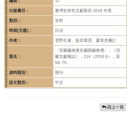
首
編號：
11
頁
出版書目：
臺灣史研究文獻類目 2018 年度
類別：
史料
時期(主題)：
日治
作者：
雲野生著、藍奕青譯、廖英杰審訂
〈宜蘭廳南澳支廳開廳典禮〉，《宜
題名：
蘭文獻雜誌》，114（2018.6），頁
58–75。
資料類別：
期刊
語文類別：
中文
回上一頁