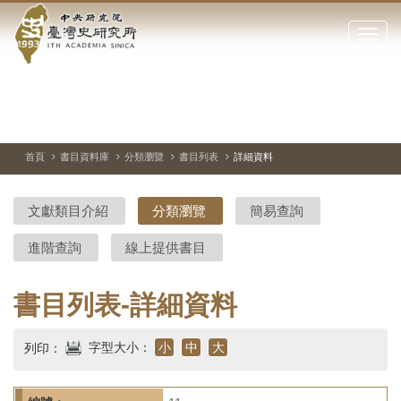
中
跳
到
點
央
主
擊
要
開
研
內
啟
容
或
究
切
上
下
主
區
換
一
一
圖
關
暫
張
張
連
塊
閉
停、
圖
圖
結
院-
播
片
片
首頁
書目資料庫
分類瀏覽
書目列表
詳細資料
網
放
站
臺
主
文獻類目介紹
分類瀏覽
簡易查詢
要
灣
選
進階查詢
線上提供書目
單
史
研
書目列表-詳細資料
究
字型大小：
小
中
大
列印：
所-