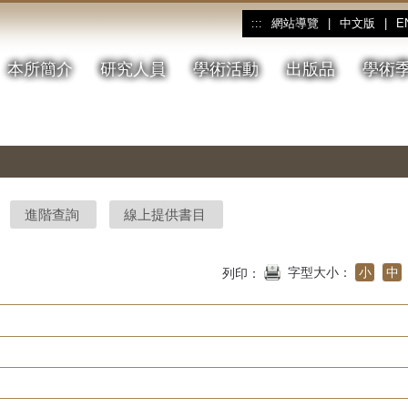
網站導覽
|
中文版
|
E
:::
本所簡介
研究人員
學術活動
出版品
學術
進階查詢
線上提供書目
字型大小：
小
中
列印：