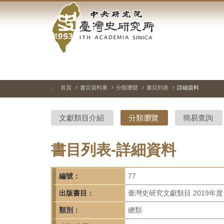
中
跳
到
央
主
要
研
內
容
究
區
塊
院-
首頁
書目資料庫
分類瀏覽
書目列表
詳細資料
:::
臺
文獻類目介紹
分類瀏覽
簡易查詢
灣
史
書目列表-詳細資料
研
編號：
77
究
出版書目：
臺灣史研究文獻類目 2019年度
所-
類別：
總類