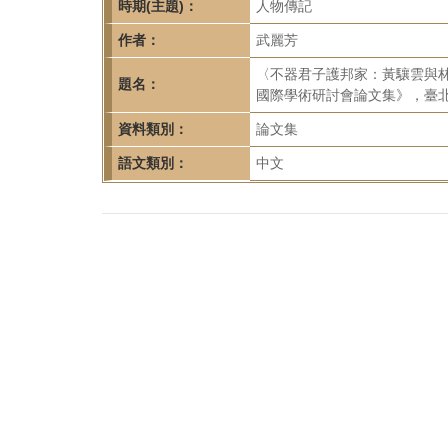
首
時期(主題)：
人物傳記
頁
作者：
武麗芳
〈不器君子護邦家：黃驤雲與
題名：
國際學術研討會論文集》，臺北：
資料類別：
論文集
語文類別：
中文