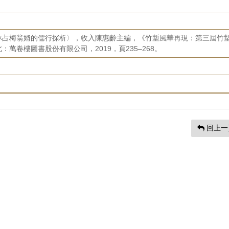
林占梅翁婿的儒行探析〉，收入陳惠齡主編，《竹塹風華再現：第三屆竹
萬卷樓圖書股份有限公司，2019，頁235–268。
回上一