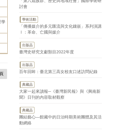
「第六屆族群、歷史與地域社會」國際學術研
討會
學術活動
塹學
「傳播媒介的多元匯流與文化鑲嵌」系列演講
Ⅰ：革命、亡國與媒介
出版品
臺灣史研究文獻類目2022年度
出版品
百年回眸：臺北第三高女校友口述訪問紀錄
頁
典藏品
大家一起來讀報─《臺灣新民報》與《興南新
聞》日刊的內容取材觀察
典藏品
團結藝心—館藏中的日治時期美術團體及其活
動網絡