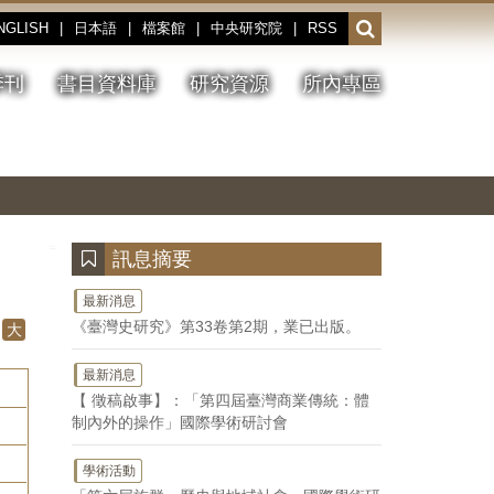
NGLISH
|
日本語
|
檔案館
|
中央研究院
|
RSS
開
啟
或
季刊
書目資料庫
研究資源
所內專區
收
合
搜
切
上
下
主
換
一
一
圖
尋
暫
張
張
連
停、
圖
圖
結
欄
播
片
片
位
放
:::
訊息摘要
最新消息
《臺灣史研究》第33卷第2期，業已出版。
大
最新消息
【 徵稿啟事】：「第四屆臺灣商業傳統：體
制內外的操作」國際學術研討會
學術活動