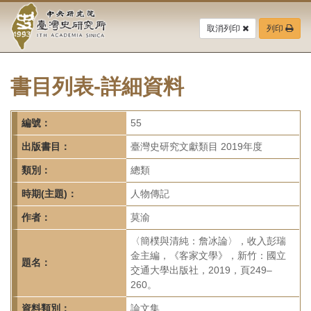
中
跳
到
取消列印
列印
央
主
要
研
內
容
書目列表-詳細資料
究
區
塊
院-
編號：
55
臺
出版書目：
臺灣史研究文獻類目 2019年度
灣
類別：
總類
時期(主題)：
人物傳記
史
作者：
莫渝
研
〈簡樸與清純：詹冰論〉，收入彭瑞
究
金主編，《客家文學》，新竹：國立
題名：
交通大學出版社，2019，頁249–
所-
260。
資料類別：
論文集