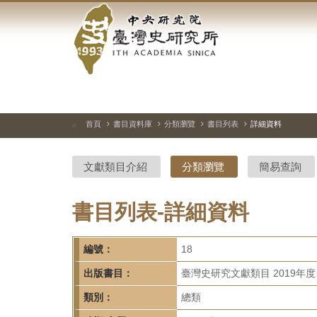
中
跳
到
央
主
要
研
內
容
究
區
塊
院-
首頁
書目資料庫
分類瀏覽
書目列表
詳細資料
:::
臺
文獻類目介紹
分類瀏覽
簡易查詢
灣
史
書目列表-詳細資料
研
編號：
18
究
出版書目：
臺灣史研究文獻類目 2019年度
所-
類別：
總類