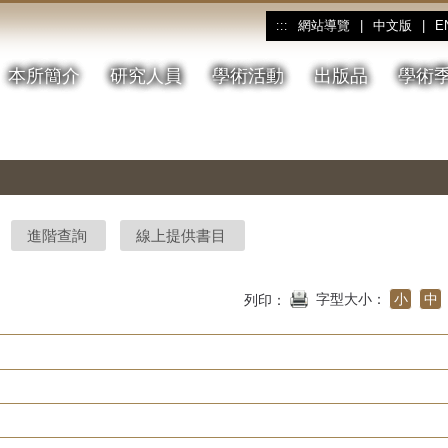
網站導覽
|
中文版
|
E
:::
本所簡介
研究人員
學術活動
出版品
學術
進階查詢
線上提供書目
字型大小：
小
中
列印：