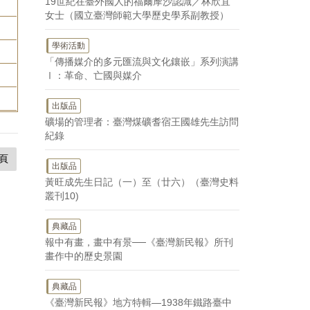
19世紀在臺外國人的福爾摩沙認識／林欣宜
女士（國立臺灣師範大學歷史學系副教授）
學術活動
「傳播媒介的多元匯流與文化鑲嵌」系列演講
Ⅰ：革命、亡國與媒介
出版品
礦場的管理者：臺灣煤礦耆宿王國雄先生訪問
紀錄
頁
出版品
黃旺成先生日記（一）至（廿六）（臺灣史料
叢刊10)
典藏品
報中有畫，畫中有景──《臺灣新民報》所刊
畫作中的歷史景園
典藏品
《臺灣新民報》地方特輯—1938年鐵路臺中