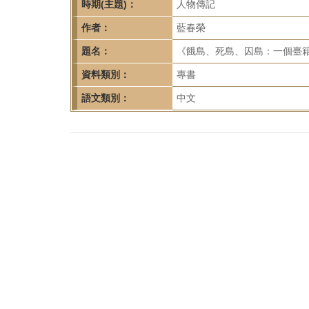
首
時期(主題)：
人物傳記
頁
作者：
藍春榮
題名：
《餓島、死島、囚島：一個臺籍
資料類別：
專書
語文類別：
中文