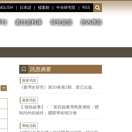
NGLISH
|
日本語
|
檔案館
|
中央研究院
|
RSS
開
啟
或
季刊
書目資料庫
研究資源
所內專區
收
合
搜
切
上
下
主
換
一
一
圖
尋
暫
張
張
連
停、
圖
圖
結
欄
播
片
片
位
放
:::
訊息摘要
最新消息
《臺灣史研究》第33卷第2期，業已出版。
大
最新消息
【 徵稿啟事】：「第四屆臺灣商業傳統：體
制內外的操作」國際學術研討會
學術活動