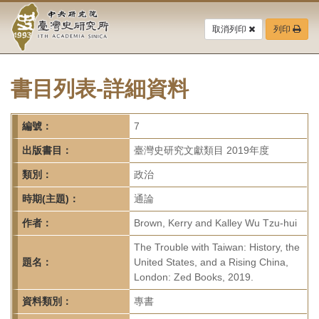
中
跳
到
取消列印
列印
央
主
要
研
內
容
書目列表-詳細資料
究
區
塊
院-
編號：
7
臺
出版書目：
臺灣史研究文獻類目 2019年度
灣
類別：
政治
時期(主題)：
通論
史
作者：
Brown, Kerry and Kalley Wu Tzu-hui
研
The Trouble with Taiwan: History, the
究
題名：
United States, and a Rising China,
London: Zed Books, 2019.
所-
資料類別：
專書