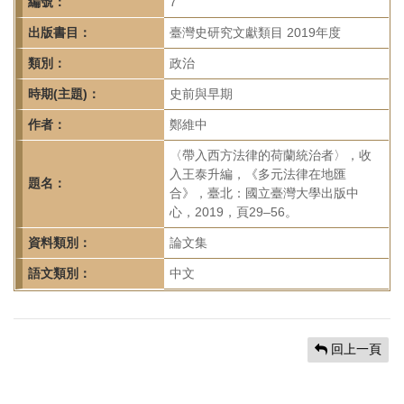
首
編號：
7
頁
出版書目：
臺灣史研究文獻類目 2019年度
類別：
政治
時期(主題)：
史前與早期
作者：
鄭維中
〈帶入西方法律的荷蘭統治者〉，收
入王泰升編，《多元法律在地匯
題名：
合》，臺北：國立臺灣大學出版中
心，2019，頁29–56。
資料類別：
論文集
語文類別：
中文
回上一頁