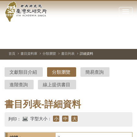
中
跳
到
點
央
主
擊
要
開
研
內
啟
容
或
究
切
上
下
主
區
換
一
一
圖
關
暫
張
張
連
塊
閉
停、
圖
圖
結
院-
播
片
片
首頁
書目資料庫
分類瀏覽
書目列表
詳細資料
網
放
站
臺
主
文獻類目介紹
分類瀏覽
簡易查詢
要
灣
選
進階查詢
線上提供書目
單
史
研
書目列表-詳細資料
究
字型大小：
小
中
大
列印：
所-