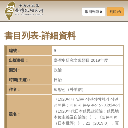
中
跳
到
取消列印
列印
央
主
要
研
內
容
書目列表-詳細資料
究
區
塊
院-
編號：
9
臺
出版書目：
臺灣史研究文獻類目 2019年度
灣
類別：
政治
時期(主題)：
日治
史
作者：
박양신（朴羊信）
研
〈1920년대 일본 식민정책학의 식민
究
정책론：식민지 본위주의와 자치주의
（1920年代日本殖民政策論：殖民地
所-
題名：
本位主義及自治論）〉，《일본비평
（日本批評）》，21（2019.8），頁