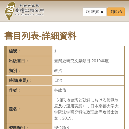
中
跳
到
取消列印
列印
央
主
要
研
內
容
書目列表-詳細資料
究
區
塊
院-
編號：
1
臺
出版書目：
臺灣史研究文獻類目 2019年度
灣
類別：
政治
時期(主題)：
日治
史
作者：
林政佑
研
〈植民地台湾と朝鮮における監獄制
究
度及び運用実態〉，日本京都大学大
題名：
学院法学研究科法政理論専攻博士論
所-
文，2019。
資料類別：
學位論文