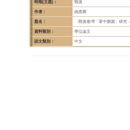
首
時期(主題)：
戰後
頁
作者：
姚惠耀
題名：
〈戰後臺灣「軍中樂園」研究（1
資料類別：
學位論文
語文類別：
中文