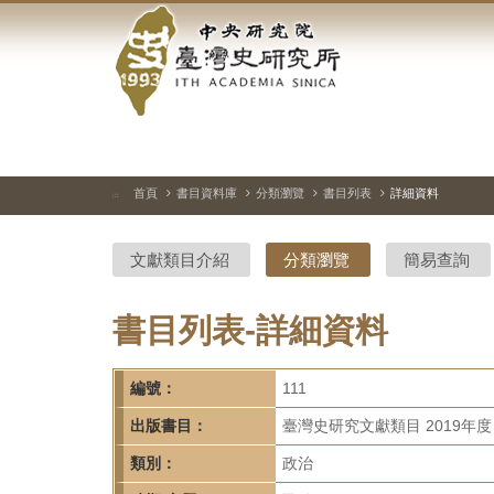
中
跳
到
央
主
要
研
內
容
究
區
塊
院-
首頁
書目資料庫
分類瀏覽
書目列表
詳細資料
:::
臺
文獻類目介紹
分類瀏覽
簡易查詢
灣
史
書目列表-詳細資料
研
編號：
111
究
出版書目：
臺灣史研究文獻類目 2019年度
所-
類別：
政治