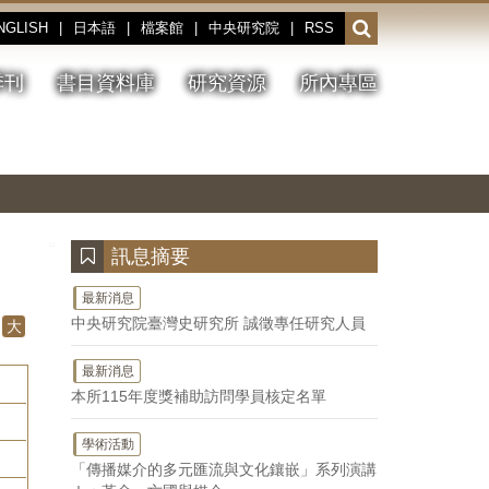
NGLISH
|
日本語
|
檔案館
|
中央研究院
|
RSS
開
啟
或
季刊
書目資料庫
研究資源
所內專區
收
合
搜
切
上
下
主
換
一
一
圖
尋
暫
張
張
連
停、
圖
圖
結
欄
播
片
片
位
放
:::
訊息摘要
最新消息
中央研究院臺灣史研究所 誠徵專任研究人員
大
最新消息
本所115年度獎補助訪問學員核定名單
學術活動
「傳播媒介的多元匯流與文化鑲嵌」系列演講