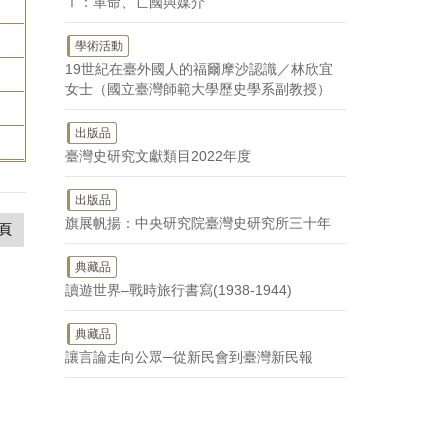
Ⅰ：革命、亡國與媒介
學術活動
19世紀在臺外國人的福爾摩沙認識／林欣宜
女士（國立臺灣師範大學歷史學系副教授）
出版品
臺灣史研究文獻類目2022年度
出版品
旗展帆揚：中央研究院臺灣史研究所三十年
頁
典藏品
讀遊世界–戰時旅行書寫(1938-1944)
典藏品
讓言論走向公眾─從新民會到臺灣新民報