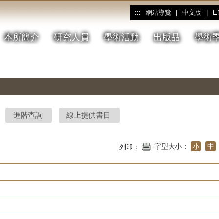
網站導覽
|
中文版
|
E
:::
本所簡介
研究人員
學術活動
出版品
學術
進階查詢
線上提供書目
字型大小：
小
中
列印：