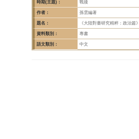
首
時期(主題)：
戰後
頁
作者：
孫雲編著
題名：
《大陸對臺研究精粹：政治篇》
資料類別：
專書
語文類別：
中文