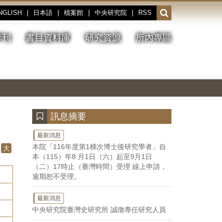
NGLISH
|
日本語
|
檔案館
|
中央研究院
|
RSS
開
啟
或
季刊
書目資料庫
研究資源
所內專區
收
合
搜
切
上
下
主
換
一
一
圖
尋
暫
張
張
連
停、
圖
圖
結
欄
播
片
片
位
放
:::
訊息摘要
最新消息
本院「116年度第1梯次博士後研究學者」自
大
本（115）年8 月1日（六）起至9月1日
（二）17時止（臺灣時間）受理 線上申請，
逾期恕不受理。
最新消息
中央研究院臺灣史研究所 誠徵專任研究人員