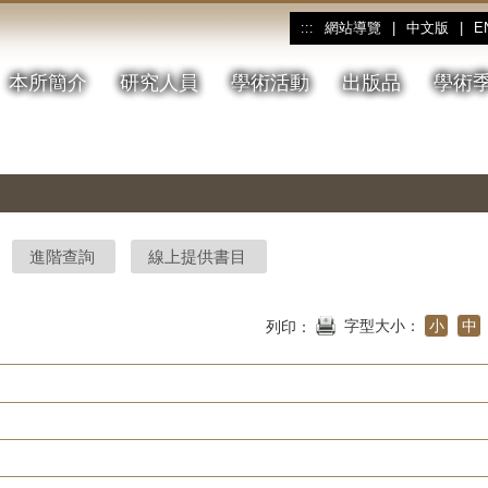
網站導覽
|
中文版
|
E
:::
本所簡介
研究人員
學術活動
出版品
學術
進階查詢
線上提供書目
字型大小：
小
中
列印：