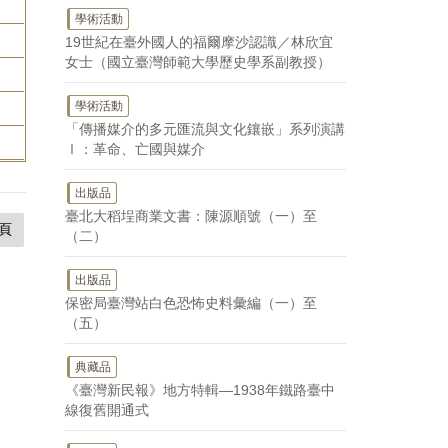
學術活動
19世紀在臺外國人的福爾摩沙認識／林欣宜
女士（國立臺灣師範大學歷史學系副教授）
學術活動
「傳播媒介的多元匯流與文化鑲嵌」系列演講
Ⅰ：革命、亡國與媒介
出版品
臺北大稻埕商業文書：陳源順號（一）至
頁
（二）
出版品
保密局臺灣站白色恐怖史料彙編（一）至
（五）
典藏品
《臺灣新民報》地方特輯—1938年鐵路臺中
線復舊開通式