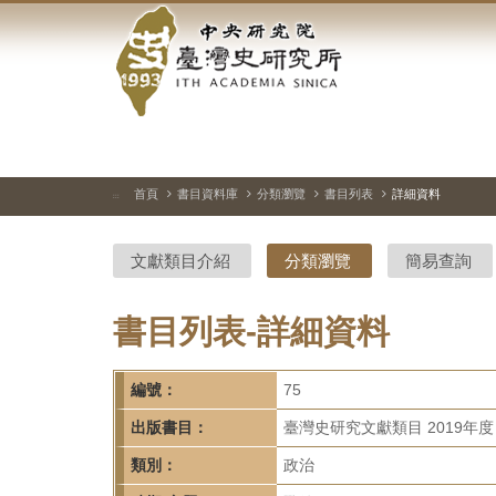
中
跳
到
央
主
要
研
內
容
究
區
塊
院-
首頁
書目資料庫
分類瀏覽
書目列表
詳細資料
:::
臺
文獻類目介紹
分類瀏覽
簡易查詢
灣
史
書目列表-詳細資料
研
編號：
75
究
出版書目：
臺灣史研究文獻類目 2019年度
所-
類別：
政治