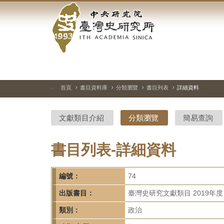
中
跳
到
央
主
要
研
內
容
究
區
塊
院-
首頁
書目資料庫
分類瀏覽
書目列表
詳細資料
:::
臺
文獻類目介紹
分類瀏覽
簡易查詢
灣
史
書目列表-詳細資料
研
編號：
74
究
出版書目：
臺灣史研究文獻類目 2019年度
所-
類別：
政治