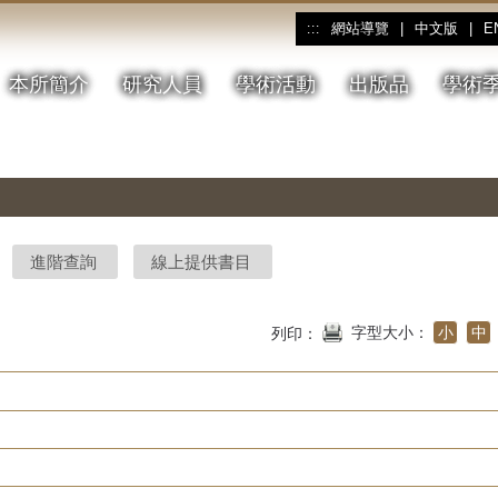
網站導覽
|
中文版
|
E
:::
本所簡介
研究人員
學術活動
出版品
學術
進階查詢
線上提供書目
字型大小：
小
中
列印：