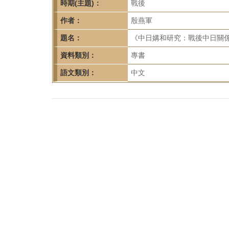
首
時期(主題)：
戰後
頁
作者：
殷燕軍
題名：
《中日媾和研究：戰後中日關係
資料類別：
專書
語文類別：
中文