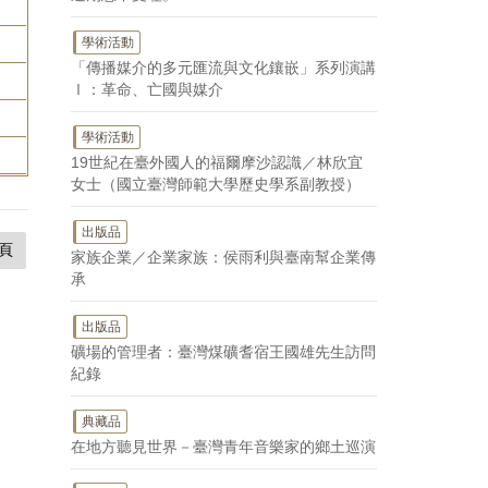
學術活動
「傳播媒介的多元匯流與文化鑲嵌」系列演講
Ⅰ：革命、亡國與媒介
學術活動
19世紀在臺外國人的福爾摩沙認識／林欣宜
女士（國立臺灣師範大學歷史學系副教授）
出版品
頁
家族企業／企業家族：侯雨利與臺南幫企業傳
承
出版品
礦場的管理者：臺灣煤礦耆宿王國雄先生訪問
紀錄
典藏品
在地方聽見世界－臺灣青年音樂家的鄉土巡演