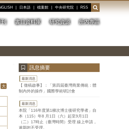
NGLISH
|
日本語
|
檔案館
|
中央研究院
|
RSS
開
啟
或
季刊
書目資料庫
研究資源
所內專區
收
合
搜
切
上
下
主
換
一
一
圖
尋
暫
張
張
連
停、
圖
圖
結
欄
播
片
片
位
放
:::
訊息摘要
最新消息
【 徵稿啟事】：「第四屆臺灣商業傳統：體
大
制內外的操作」國際學術研討會
最新消息
本院「116年度第1梯次博士後研究學者」自
本（115）年8 月1日（六）起至9月1日
（二）17時止（臺灣時間）受理 線上申請，
逾期恕不受理。