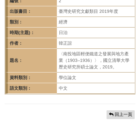
首
編號：
2
頁
出版書目：
臺灣史研究文獻類目 2019年度
類別：
經濟
時期(主題)：
日治
作者：
韓正誼
〈南投地區輕便鐵道之發展與地方產
題名：
業（1903–1936）〉，國立清華大學
歷史研究所碩士論文，2019。
資料類別：
學位論文
語文類別：
中文
回上一頁