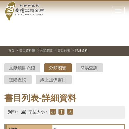
中
跳
到
點
央
主
擊
要
開
研
內
啟
容
或
究
切
上
下
主
區
換
一
一
圖
關
暫
張
張
連
塊
閉
停、
圖
圖
結
院-
播
片
片
首頁
書目資料庫
分類瀏覽
書目列表
詳細資料
網
放
站
臺
主
文獻類目介紹
分類瀏覽
簡易查詢
要
灣
選
進階查詢
線上提供書目
單
史
研
書目列表-詳細資料
究
字型大小：
小
中
大
列印：
所-