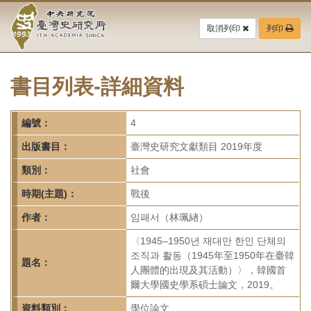
中
跳
到
取消列印
列印
央
主
要
研
內
容
書目列表-詳細資料
究
區
塊
院-
編號：
4
臺
出版書目：
臺灣史研究文獻類目 2019年度
灣
類別：
社會
時期(主題)：
戰後
史
作者：
임패서（林珮緖）
研
〈1945–1950년 재대만 한인 단체의
究
조직과 활동（1945年至1950年在臺韓
題名：
人團體的出現及其活動）〉，韓國首
所-
爾大學國史學系碩士論文，2019。
資料類別：
學位論文