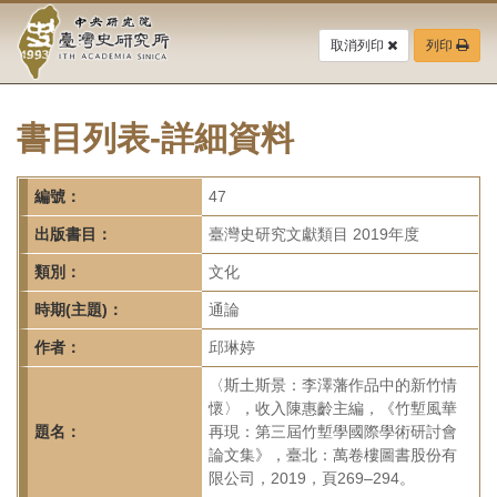
中
跳
到
取消列印
列印
央
主
要
研
內
容
書目列表-詳細資料
究
區
塊
院-
編號：
47
臺
出版書目：
臺灣史研究文獻類目 2019年度
灣
類別：
文化
時期(主題)：
通論
史
作者：
邱琳婷
研
〈斯土斯景：李澤藩作品中的新竹情
究
懷〉，收入陳惠齡主編，《竹塹風華
題名：
再現：第三屆竹塹學國際學術研討會
所-
論文集》，臺北：萬卷樓圖書股份有
限公司，2019，頁269–294。