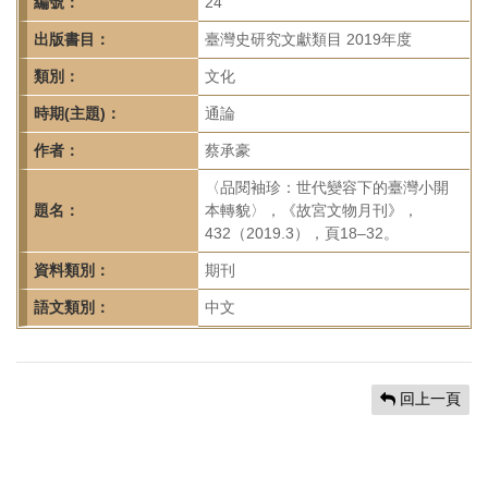
首
編號：
24
頁
出版書目：
臺灣史研究文獻類目 2019年度
類別：
文化
時期(主題)：
通論
作者：
蔡承豪
〈品閱袖珍：世代變容下的臺灣小開
題名：
本轉貌〉，《故宮文物月刊》，
432（2019.3），頁18–32。
資料類別：
期刊
語文類別：
中文
回上一頁