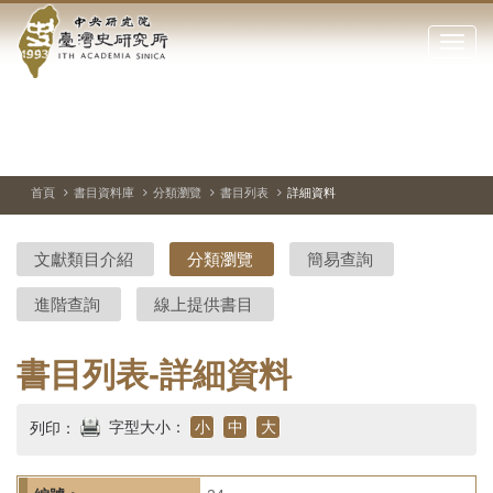
中
跳
到
點
央
主
擊
要
開
研
內
啟
容
或
究
切
上
下
主
區
換
一
一
圖
關
暫
張
張
連
塊
閉
停、
圖
圖
結
院-
播
片
片
首頁
書目資料庫
分類瀏覽
書目列表
詳細資料
網
放
站
臺
主
文獻類目介紹
分類瀏覽
簡易查詢
要
灣
選
進階查詢
線上提供書目
單
史
研
書目列表-詳細資料
究
字型大小：
小
中
大
列印：
所-