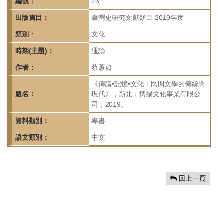
首
編號：
23
頁
出版書目：
臺灣史研究文獻類目 2019年度
類別：
文化
時期(主題)：
通論
作者：
蔡蕙如
《傳講•記憶•文化：民間文學的傳統與
題名：
現代》，新北：博揚文化事業有限公
司，2019。
資料類別：
專書
語文類別：
中文
回上一頁