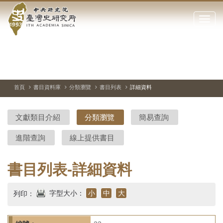
中
跳
到
點
央
主
擊
要
開
研
內
啟
容
或
究
切
上
下
主
區
換
一
一
圖
關
暫
張
張
連
塊
閉
停、
圖
圖
結
院-
播
片
片
首頁
書目資料庫
分類瀏覽
書目列表
詳細資料
網
放
站
臺
主
文獻類目介紹
分類瀏覽
簡易查詢
要
灣
選
進階查詢
線上提供書目
單
史
研
書目列表-詳細資料
究
字型大小：
小
中
大
列印：
所-