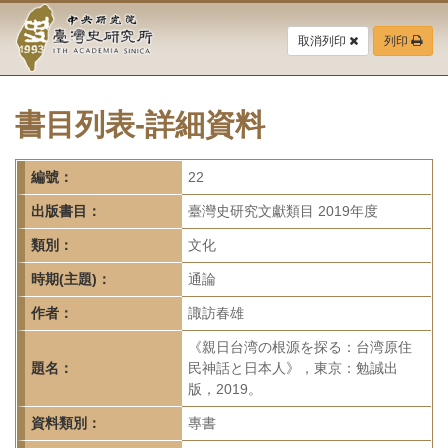
中
跳
到
取消列印
列印
央
主
要
研
內
容
書目列表-詳細資料
究
區
塊
院-
編號：
22
臺
出版書目：
臺灣史研究文獻類目 2019年度
灣
類別：
文化
時期(主題)：
通論
史
作者：
諏訪春雄
研
《親日台湾の根源を探る：台湾原住
究
題名：
民神話と日本人》，東京：勉誠出
版，2019。
所-
資料類別：
專書