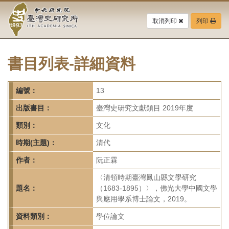
中
跳
到
取消列印
列印
央
主
要
研
內
容
書目列表-詳細資料
究
區
塊
院-
編號：
13
臺
出版書目：
臺灣史研究文獻類目 2019年度
灣
類別：
文化
時期(主題)：
清代
史
作者：
阮正霖
研
〈清領時期臺灣鳳山縣文學研究
究
題名：
（1683-1895）〉，佛光大學中國文學
與應用學系博士論文，2019。
所-
資料類別：
學位論文