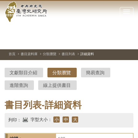
中
跳
到
點
央
主
擊
要
開
研
內
啟
容
或
究
切
上
下
主
區
換
一
一
圖
關
暫
張
張
連
塊
閉
停、
圖
圖
結
院-
播
片
片
首頁
書目資料庫
分類瀏覽
書目列表
詳細資料
網
放
站
臺
主
文獻類目介紹
分類瀏覽
簡易查詢
要
灣
選
進階查詢
線上提供書目
單
史
研
書目列表-詳細資料
究
字型大小：
小
中
大
列印：
所-