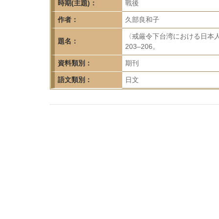
首
時期(主題)：
戰後
頁
作者：
久部良和子
〈戒厳令下台湾における日本人
題名：
203–206。
資料類別：
期刊
語文類別：
日文