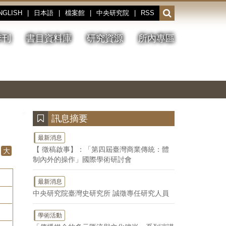
NGLISH
|
日本語
|
檔案館
|
中央研究院
|
RSS
開
啟
或
季刊
書目資料庫
研究資源
所內專區
收
合
搜
切
上
下
主
換
一
一
圖
尋
暫
張
張
連
停、
圖
圖
結
欄
播
片
片
位
放
:::
訊息摘要
最新消息
【 徵稿啟事】：「第四屆臺灣商業傳統：體
大
制內外的操作」國際學術研討會
最新消息
中央研究院臺灣史研究所 誠徵專任研究人員
學術活動