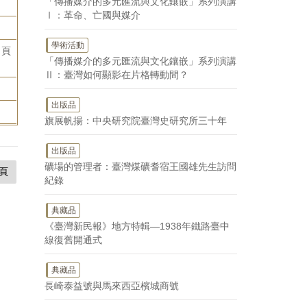
「傳播媒介的多元匯流與文化鑲嵌」系列演講
Ⅰ：革命、亡國與媒介
學術活動
，頁
「傳播媒介的多元匯流與文化鑲嵌」系列演講
Ⅱ：臺灣如何顯影在片格轉動間？
出版品
旗展帆揚：中央研究院臺灣史研究所三十年
出版品
礦場的管理者：臺灣煤礦耆宿王國雄先生訪問
頁
紀錄
典藏品
《臺灣新民報》地方特輯—1938年鐵路臺中
線復舊開通式
典藏品
長崎泰益號與馬來西亞檳城商號