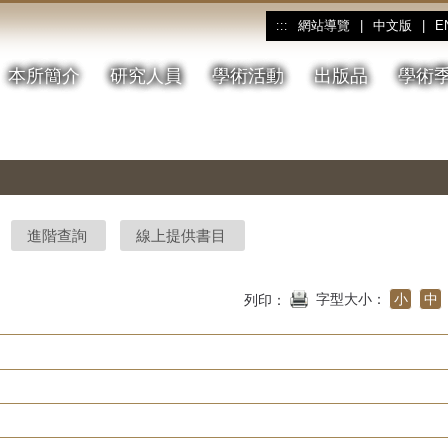
網站導覽
|
中文版
|
E
:::
本所簡介
研究人員
學術活動
出版品
學術
進階查詢
線上提供書目
字型大小：
小
中
列印：