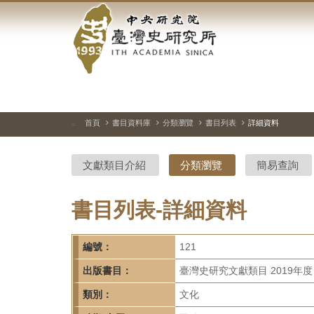
中
跳
到
央
主
要
研
內
容
究
區
塊
院-
首頁
書目資料庫
分類瀏覽
書目列表
詳細資料
:::
臺
文獻類目介紹
分類瀏覽
簡易查詢
灣
史
書目列表-詳細資料
研
編號：
121
究
出版書目：
臺灣史研究文獻類目 2019年度
所-
類別：
文化