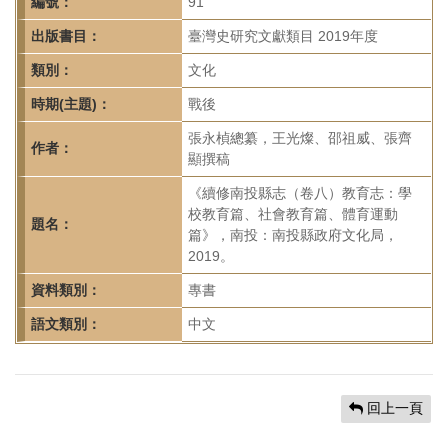
首
編號：
91
頁
出版書目：
臺灣史研究文獻類目 2019年度
類別：
文化
時期(主題)：
戰後
張永楨總纂，王光燦、邵祖威、張齊
作者：
顯撰稿
《續修南投縣志（卷八）教育志：學
校教育篇、社會教育篇、體育運動
題名：
篇》，南投：南投縣政府文化局，
2019。
資料類別：
專書
語文類別：
中文
回上一頁