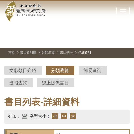
中
跳
到
點
央
主
擊
要
開
研
內
啟
容
或
究
切
上
下
主
區
換
一
一
圖
關
暫
張
張
連
塊
閉
停、
圖
圖
結
院-
播
片
片
首頁
書目資料庫
分類瀏覽
書目列表
詳細資料
網
放
站
臺
主
文獻類目介紹
分類瀏覽
簡易查詢
要
灣
選
進階查詢
線上提供書目
單
史
研
書目列表-詳細資料
究
字型大小：
小
中
大
列印：
所-