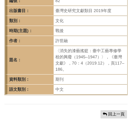
首
編號：
82
頁
出版書目：
臺灣史研究文獻類目 2019年度
類別：
文化
時期(主題)：
戰後
作者：
許世融
〈消失的漆藝搖籃：臺中工藝專修學
校的興廢（1945–1947）〉，《臺灣
題名：
文獻》，70：4（2019.12），頁117–
186。
資料類別：
期刊
語文類別：
中文
回上一頁