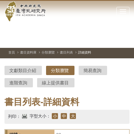
中
跳
到
點
央
主
擊
要
開
研
內
啟
容
或
究
切
上
下
主
區
換
一
一
圖
關
暫
張
張
連
塊
閉
停、
圖
圖
結
院-
播
片
片
首頁
書目資料庫
分類瀏覽
書目列表
詳細資料
網
放
站
臺
主
文獻類目介紹
分類瀏覽
簡易查詢
要
灣
選
進階查詢
線上提供書目
單
史
研
書目列表-詳細資料
究
字型大小：
小
中
大
列印：
所-