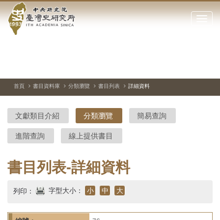
中
跳
到
點
央
主
擊
要
開
研
內
啟
容
或
究
切
上
下
主
區
換
一
一
圖
關
暫
張
張
連
塊
閉
停、
圖
圖
結
院-
播
片
片
首頁
書目資料庫
分類瀏覽
書目列表
詳細資料
網
放
站
臺
主
文獻類目介紹
分類瀏覽
簡易查詢
要
灣
選
進階查詢
線上提供書目
單
史
研
書目列表-詳細資料
究
字型大小：
小
中
大
列印：
所-