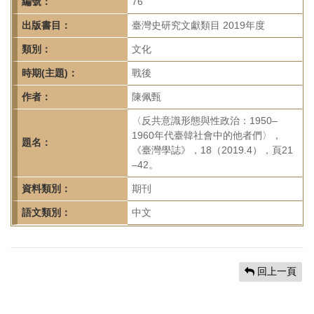
首
編號：
76
頁
出版書目：
臺灣史研究文獻類目 2019年度
類別：
文化
時期(主題)：
戰後
作者：
陳佩甄
〈反共意識形態與性政治：1950–
1960年代臺韓社會中的他者們〉，
題名：
《臺灣學誌》，18（2019.4），頁21
–42。
資料類別：
期刊
語文類別：
中文
回上一頁