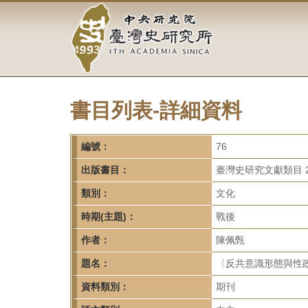
中
跳
到
央
主
要
研
內
容
究
區
塊
書目列表-詳細資料
院-
臺
編號：
76
灣
出版書目：
臺灣史研究文獻類目 2
類別：
文化
史
時期(主題)：
戰後
研
作者：
陳佩甄
究
題名：
〈反共意識形態與性政治
所-
資料類別：
期刊