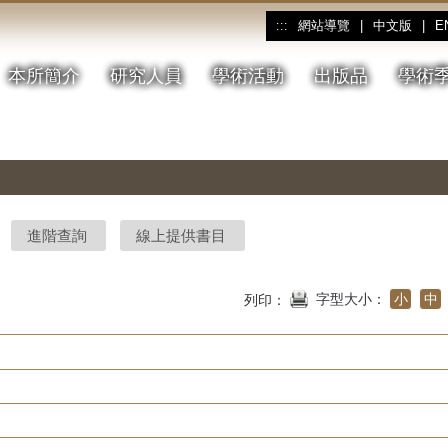
網站導覽
|
中文版
|
E
:::
本所簡介
研究人員
學術活動
出版品
學術
進階查詢
線上提供書目
字型大小：
小
中
列印：