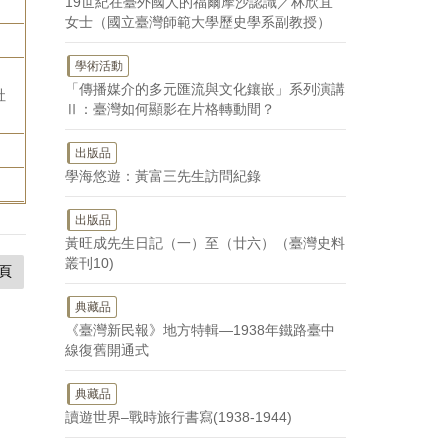
19世紀在臺外國人的福爾摩沙認識／林欣宜
女士（國立臺灣師範大學歷史學系副教授）
學術活動
「傳播媒介的多元匯流與文化鑲嵌」系列演講
社
Ⅱ：臺灣如何顯影在片格轉動間？
出版品
學海悠遊：黃富三先生訪問紀錄
出版品
黃旺成先生日記（一）至（廿六）（臺灣史料
叢刊10)
頁
典藏品
《臺灣新民報》地方特輯—1938年鐵路臺中
線復舊開通式
典藏品
讀遊世界–戰時旅行書寫(1938-1944)