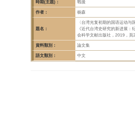
首
時期(主題)：
戰後
頁
作者：
杨森
〈台湾光复初期的国语运动与国
題名：
《近代台湾史研究的新进展：
会科学文献出版社，2019，頁22
資料類別：
論文集
語文類別：
中文