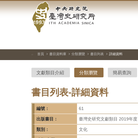
中
跳
到
央
主
要
研
內
容
究
區
塊
院-
首頁
書目資料庫
分類瀏覽
書目列表
詳細資料
:::
臺
文獻類目介紹
分類瀏覽
簡易查詢
灣
史
書目列表-詳細資料
研
編號：
61
究
出版書目：
臺灣史研究文獻類目 2019年度
所-
類別：
文化