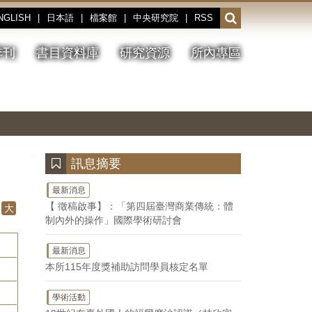
NGLISH
|
日本語
|
檔案館
|
中央研究院
|
RSS
開
啟
或
季刊
書目資料庫
研究資源
所內專區
收
合
搜
切
上
下
主
換
一
一
圖
尋
暫
張
張
連
停、
圖
圖
結
欄
播
片
片
位
放
:::
訊息摘要
最新消息
【 徵稿啟事】：「第四屆臺灣商業傳統：體
大
制內外的操作」國際學術研討會
最新消息
本所115年度獎補助訪問學員核定名單
學術活動