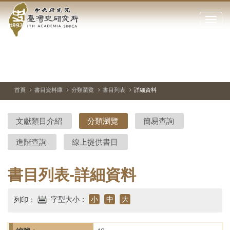
中
跳
到
點
央
主
擊
要
開
研
內
啟
容
或
究
切
上
下
主
區
換
一
一
圖
關
暫
張
張
連
塊
閉
停、
圖
圖
結
院-
播
片
片
首頁
書目資料庫
分類瀏覽
書目列表
詳細資料
網
放
站
臺
主
文獻類目介紹
分類瀏覽
簡易查詢
要
灣
選
進階查詢
線上提供書目
單
史
研
書目列表-詳細資料
究
字型大小：
小
中
大
列印：
所-