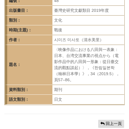
首
編號：
48
頁
出版書目：
臺灣史研究文獻類目 2019年度
類別：
文化
時期(主題)：
戰後
作者：
시미즈 미사토（清水美里）
〈映像作品における八田與一表象：
日本、台湾交流事業の視点から（電
影作品中的八田與一形象：從日臺交
題名：
流的觀點談起）〉，《한림일본학
（翰林日本學）》，34（2019.5），
頁57–86。
資料類別：
期刊
語文類別：
日文
回上一頁