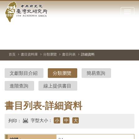
中
跳
到
點
央
主
擊
要
開
研
內
啟
容
或
究
切
上
下
主
區
換
一
一
圖
關
暫
張
張
連
塊
閉
停、
圖
圖
結
院-
播
片
片
首頁
書目資料庫
分類瀏覽
書目列表
詳細資料
網
放
站
臺
主
文獻類目介紹
分類瀏覽
簡易查詢
要
灣
選
進階查詢
線上提供書目
單
史
研
書目列表-詳細資料
究
字型大小：
小
中
大
列印：
所-