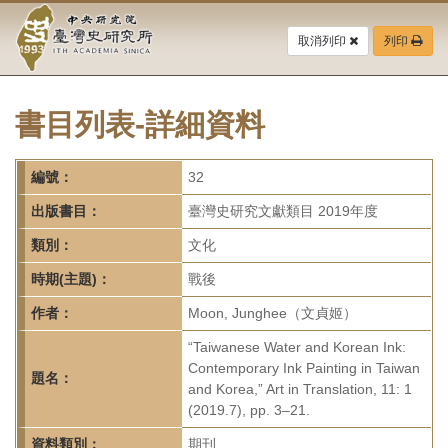
中
跳
到
取消列印
列印
央
主
要
研
內
容
書目列表-詳細資料
究
區
塊
院-
編號：
32
臺
出版書目：
臺灣史研究文獻類目 2019年度
灣
類別：
文化
時期(主題)：
戰後
史
作者：
Moon, Junghee（文貞姬）
研
“Taiwanese Water and Korean Ink:
究
Contemporary Ink Painting in Taiwan
題名：
and Korea,” Art in Translation, 11: 1
所-
(2019.7), pp. 3–21.
資料類別：
期刊