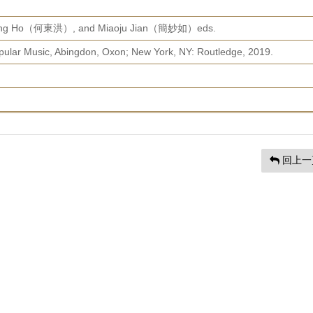
ung Ho（何東洪）, and Miaoju Jian（簡妙如）eds.
opular Music, Abingdon, Oxon; New York, NY: Routledge, 2019.
回上一