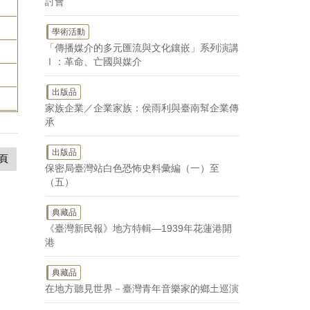
討會
學術活動
「傳播媒介的多元匯流與文化鑲嵌」系列演講
Ⅰ：革命、亡國與媒介
出版品
家族企業／企業家族：侯雨利與臺南幫企業傳
承
出版品
頁
保密局臺灣站白色恐怖史料彙編（一）至
（五）
典藏品
《臺灣新民報》地方特輯—1939年花蓮港開
港
典藏品
在地方聽見世界－臺灣青年音樂家的鄉土巡演