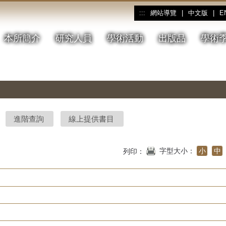
網站導覽
|
中文版
|
E
:::
本所簡介
研究人員
學術活動
出版品
學術
進階查詢
線上提供書目
字型大小：
小
中
列印：