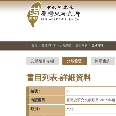
中
跳
到
央
主
要
研
內
容
究
區
塊
院-
首頁
書目資料庫
分類瀏覽
書目列表
詳細資料
:::
臺
文獻類目介紹
分類瀏覽
簡易查詢
灣
史
書目列表-詳細資料
研
編號：
29
究
出版書目：
臺灣史研究文獻類目 2019年度
所-
類別：
文化