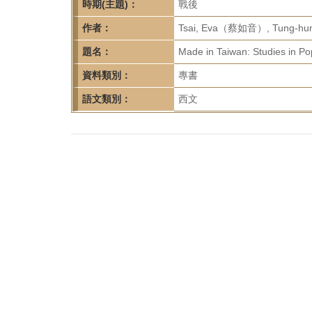
首
時期(主題)：
戰後
頁
作者：
Tsai, Eva（蔡如音）, Tung-h
題名：
Made in Taiwan: Studies in P
資料類別：
專書
語文類別：
西文