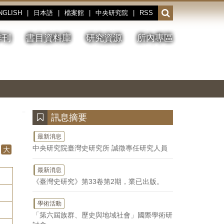
NGLISH
|
日本語
|
檔案館
|
中央研究院
|
RSS
開
啟
或
季刊
書目資料庫
研究資源
所內專區
收
合
搜
切
上
下
主
換
一
一
圖
尋
暫
張
張
連
停、
圖
圖
結
欄
播
片
片
位
放
:::
訊息摘要
最新消息
中央研究院臺灣史研究所 誠徵專任研究人員
大
最新消息
《臺灣史研究》第33卷第2期，業已出版。
學術活動
「第六屆族群、歷史與地域社會」國際學術研